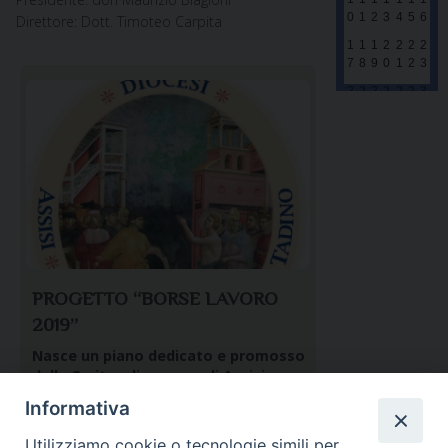
0
1
2
3
4
5
6
Direttore: Dott. Timoteo Carpita
1
1
1
2
2
2
2
7
8
9
0
1
2
3
2
2
2
2
2
2
3
4
5
6
7
8
9
0
3
1
1
2
3
4
5
6
PROGETTO “BORSE LAVORO
2019”
Nasce un piano dedicato e promosso
dalla Caritas diocesana di Assisi –
Nocera U. – Gualdo T., in
Informativa
collaborazione con la pastorale
giovanile, con la Commissione per i
Utilizziamo cookie o tecnologie simili per