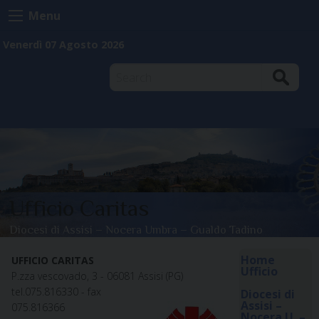
Skip
Menu
to
content
Venerdì 07 Agosto 2026
Search
Cookie
Policy
Home
Ufficio Caritas
Diocesi di Assisi – Nocera Umbra – Gualdo Tadino
Home
UFFICIO CARITAS
Ufficio
P.zza vescovado, 3 - 06081 Assisi (PG)
tel.075.816330 - fax
Diocesi di
Assisi –
075.816366
Nocera U. –