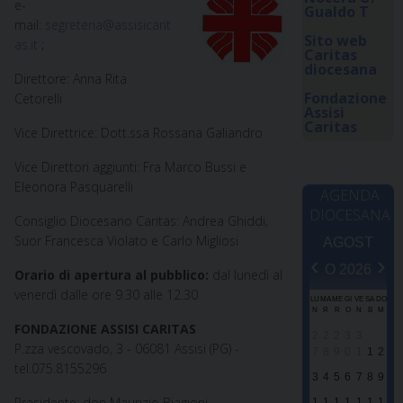
e-
Gualdo T
mail:
segreteria@assisicarit
Sito web
as.it
;
Caritas
diocesana
Direttore: Anna Rita
Fondazione
Cetorelli
Assisi
Caritas
Vice Direttrice: Dott.ssa Rossana Galiandro
Vice Direttori aggiunti: Fra Marco Bussi e
Eleonora Pasquarelli
AGENDA
DIOCESANA
Consiglio Diocesano Caritas: Andrea Ghiddi,
Suor Francesca Violato e Carlo Migliosi
AGOST
‹
›
O 2026
Orario di apertura al pubblico:
dal lunedì al
venerdì dalle ore 9.30 alle 12.30
LU
MA
ME
GI
VE
SA
DO
N
R
R
O
N
B
M
FONDAZIONE ASSISI CARITAS
2
2
2
3
3
P.zza vescovado, 3 - 06081 Assisi (PG) -
7
8
9
0
1
1
2
tel.075.8155296
3
4
5
6
7
8
9
Presidente: don Maurizio Biagioni
1
1
1
1
1
1
1